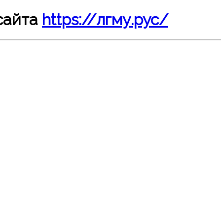
сайта
https://лгму.рус/